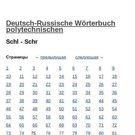
Deutsch-Russische Wörterbuch
polytechnischen
Schl - Schr
Страницы
←
предыдущая
следующая
→
1
2
3
4
5
6
7
8
9
10
11
12
13
14
15
16
17
18
19
20
21
22
23
24
25
26
27
28
29
30
31
32
33
34
35
36
37
38
39
40
41
42
43
44
45
46
47
48
49
50
51
52
53
54
55
56
57
58
59
60
61
62
63
64
65
66
67
68
69
70
71
72
73
74
75
76
77
78
79
80
81